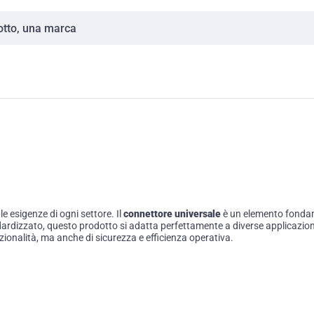
e esigenze di ogni settore. Il
connettore universale
è un elemento fondam
andardizzato, questo prodotto si adatta perfettamente a diverse applicazion
nzionalità, ma anche di sicurezza e efficienza operativa.