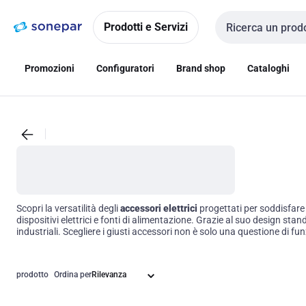
Vai alla
Vai
navigazione
alla
Prodotti e Servizi
Cerca input
pagina
Promozioni
Configuratori
Brand shop
Cataloghi
Scopri la versatilità degli
accessori elettrici
progettati per soddisfare l
dispositivi elettrici e fonti di alimentazione. Grazie al suo design st
industriali. Scegliere i giusti accessori non è solo una questione di fu
prodotto
Ordina per