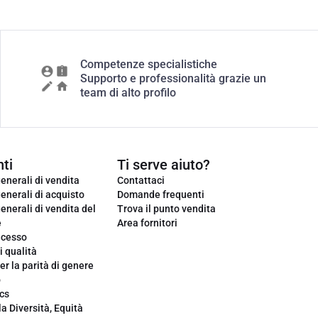
Competenze specialistiche
Supporto e professionalità grazie un
team di alto profilo
ti
Ti serve aiuto?
enerali di vendita
Contattaci
enerali di acquisto
Domande frequenti
enerali di vendita del
Trova il punto vendita
e
Area fornitori
ecesso
i qualità
er la parità di genere
o
cs
la Diversità, Equità