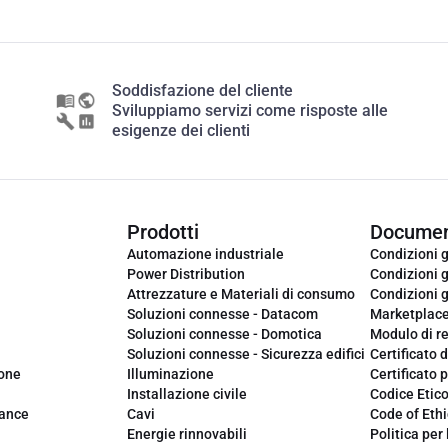
Soddisfazione del cliente
Sviluppiamo servizi come risposte alle
esigenze dei clienti
Prodotti
Documen
Automazione industriale
Condizioni g
Power Distribution
Condizioni g
Attrezzature e Materiali di consumo
Condizioni g
Soluzioni connesse - Datacom
Marketplac
Soluzioni connesse - Domotica
Modulo di r
Soluzioni connesse - Sicurezza edifici
Certificato d
ione
Illuminazione
Certificato p
Installazione civile
Codice Etic
iance
Cavi
Code of Ethi
Energie rinnovabili
Politica per 