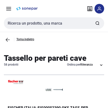
Vai alla
Vai
navigazione
alla
pagina
Cerca input
Torna indietro
Tassello per pareti cave
58 prodotti
Ordina per
FISCHER ITALIA
-
FIS00052390 GKS TASS.PER