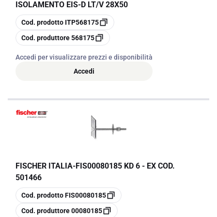
ISOLAMENTO EIS-D LT/V 28X50
copia
Cod. prodotto
ITP568175
copia
Cod. produttore
568175
Accedi per visualizzare prezzi e disponibilità
Accedi
FISCHER ITALIA
-
FIS00080185 KD 6 - EX COD.
501466
copia
Cod. prodotto
FIS00080185
copia
Cod. produttore
00080185