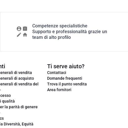
Competenze specialistiche
Supporto e professionalità grazie un
team di alto profilo
ti
Ti serve aiuto?
enerali di vendita
Contattaci
enerali di acquisto
Domande frequenti
enerali di vendita del
Trova il punto vendita
e
Area fornitori
ecesso
i qualità
er la parità di genere
o
cs
la Diversità, Equità