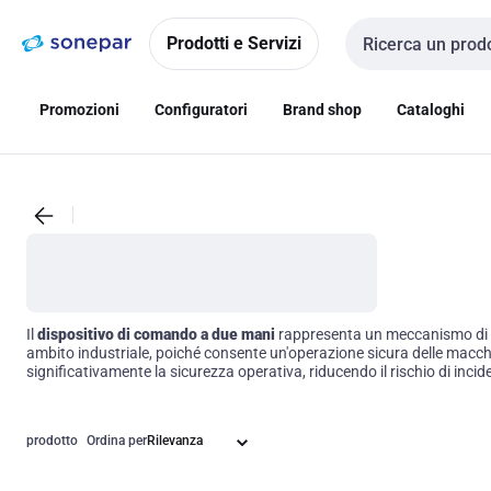
Vai alla
Vai
navigazione
alla
Prodotti e Servizi
Cerca input
pagina
Promozioni
Configuratori
Brand shop
Cataloghi
Il
dispositivo di comando a due mani
rappresenta un meccanismo di sic
ambito industriale, poiché consente un'operazione sicura delle macchi
significativamente la sicurezza operativa, riducendo il rischio di inci
prodotto
Ordina per