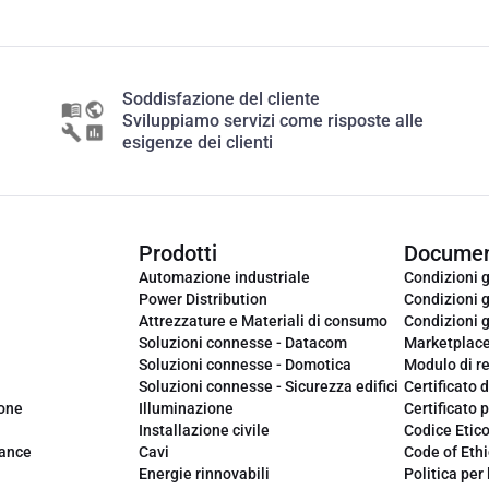
Soddisfazione del cliente
Sviluppiamo servizi come risposte alle
esigenze dei clienti
Prodotti
Documen
Automazione industriale
Condizioni g
Power Distribution
Condizioni g
Attrezzature e Materiali di consumo
Condizioni g
Soluzioni connesse - Datacom
Marketplac
Soluzioni connesse - Domotica
Modulo di r
Soluzioni connesse - Sicurezza edifici
Certificato d
ione
Illuminazione
Certificato p
Installazione civile
Codice Etic
iance
Cavi
Code of Ethi
Energie rinnovabili
Politica per 