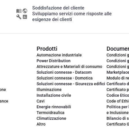
Soddisfazione del cliente
Sviluppiamo servizi come risposte alle
esigenze dei clienti
Prodotti
Documen
Automazione industriale
Condizioni g
Power Distribution
Condizioni g
Attrezzature e Materiali di consumo
Condizioni g
Soluzioni connesse - Datacom
Marketplac
Soluzioni connesse - Domotica
Modulo di r
Soluzioni connesse - Sicurezza edifici
Certificato d
ione
Illuminazione
Certificato p
Installazione civile
Codice Etic
iance
Cavi
Code of Ethi
Energie rinnovabili
Politica per 
Termoidraulica
e Inclusione
Climatizzazione
Bilancio di s
Altro
Certificato 