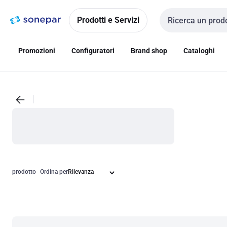
Vai alla
Vai
navigazione
alla
Prodotti e Servizi
Cerca input
pagina
Promozioni
Configuratori
Brand shop
Cataloghi
prodotto
Ordina per