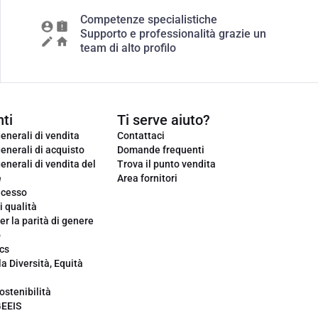
Competenze specialistiche
Supporto e professionalità grazie un
team di alto profilo
ti
Ti serve aiuto?
enerali di vendita
Contattaci
enerali di acquisto
Domande frequenti
enerali di vendita del
Trova il punto vendita
e
Area fornitori
ecesso
i qualità
er la parità di genere
o
cs
la Diversità, Equità
ostenibilità
GEEIS