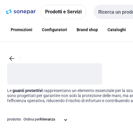
Vai alla
Vai
navigazione
alla
Prodotti e Servizi
Cerca input
pagina
Promozioni
Configuratori
Brand shop
Cataloghi
Le
guanti protettivi
rappresentano un elemento essenziale per la sicurez
sono progettati per garantire non solo la protezione delle mani, ma anc
l'efficienza operativa, riducendo il rischio di infortuni e contribuendo 
prodotto
Ordina per