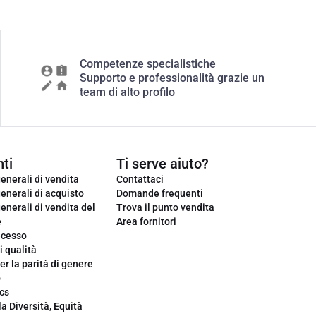
Competenze specialistiche
Supporto e professionalità grazie un
team di alto profilo
ti
Ti serve aiuto?
enerali di vendita
Contattaci
enerali di acquisto
Domande frequenti
enerali di vendita del
Trova il punto vendita
e
Area fornitori
ecesso
i qualità
er la parità di genere
o
cs
la Diversità, Equità