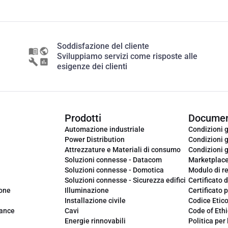
Soddisfazione del cliente
Sviluppiamo servizi come risposte alle
esigenze dei clienti
Prodotti
Documen
Automazione industriale
Condizioni g
Power Distribution
Condizioni g
Attrezzature e Materiali di consumo
Condizioni g
Soluzioni connesse - Datacom
Marketplac
Soluzioni connesse - Domotica
Modulo di r
Soluzioni connesse - Sicurezza edifici
Certificato d
ione
Illuminazione
Certificato p
Installazione civile
Codice Etic
iance
Cavi
Code of Ethi
Energie rinnovabili
Politica per 