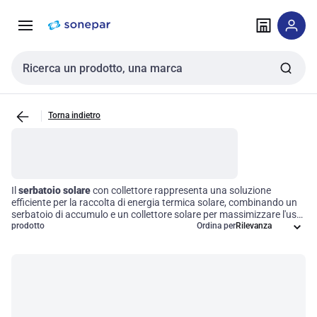
Vai alla
Vai
navigazione
alla
pagina
Cerca input
Torna indietro
Il
serbatoio solare
con collettore rappresenta una soluzione
efficiente per la raccolta di energia termica solare, combinando un
serbatoio di accumulo e un collettore solare per massimizzare l'uso
dell'energia solare. Questi sistemi sono ideali sia per applicazioni
prodotto
Ordina per
residenziali che commerciali, offrendo un approccio sostenibile per
la produzione di acqua calda e il supporto al riscaldamento degli
ambienti. Investire in queste tecnologie non solo migliora l'efficienza
energetica, ma contribuisce anche a ridurre i costi operativi a lungo
termine.