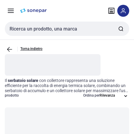
Vai alla
Vai
navigazione
alla
pagina
Cerca input
Torna indietro
Il
serbatoio solare
con collettore rappresenta una soluzione
efficiente per la raccolta di energia termica solare, combinando un
serbatoio di accumulo e un collettore solare per massimizzare l'uso
dell'energia solare. Questi sistemi sono ideali sia per applicazioni
prodotto
Ordina per
residenziali che commerciali, offrendo un approccio sostenibile per
la produzione di acqua calda e il supporto al riscaldamento degli
ambienti. Investire in queste tecnologie non solo migliora l'efficienza
energetica, ma contribuisce anche a ridurre i costi operativi a lungo
termine.