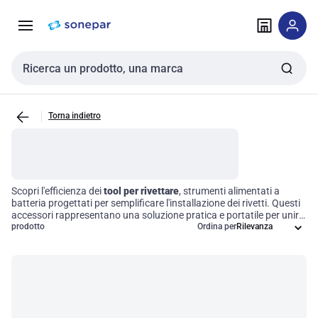
Vai alla
Vai
navigazione
alla
pagina
Cerca input
Torna indietro
Scopri l'efficienza dei
tool per rivettare
, strumenti alimentati a
batteria progettati per semplificare l'installazione dei rivetti. Questi
accessori rappresentano una soluzione pratica e portatile per unire
materiali in modo rapido e preciso, rendendoli ideali per applicazioni
prodotto
Ordina per
nel settore
edilizio
e nella produzione. Investire in questi strumenti
significa ottimizzare i processi di assemblaggio e migliorare la
qualità del lavoro, garantendo risultati professionali in ogni
progetto.