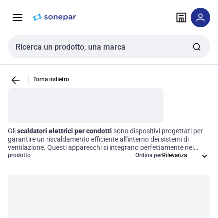
Vai alla
Vai
navigazione
alla
pagina
Cerca input
Torna indietro
Gli
scaldatori elettrici per condotti
sono dispositivi progettati per
garantire un riscaldamento efficiente all'interno dei sistemi di
ventilazione. Questi apparecchi si integrano perfettamente nei
sistemi di distribuzione dell'aria, riscaldando l'aria mentre circola, e
prodotto
Ordina per
rappresentano una soluzione ideale per migliorare il comfort
termico in ambienti residenziali e commerciali. Grazie alla loro
modalità di funzionamento elettrica, offrono operatività sicura e un
controllo preciso della temperatura, ottimizzando così l'efficienza
energetica e soddisfacendo le esigenze specifiche di ogni spazio.