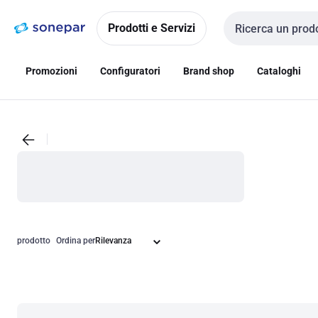
Vai alla
Vai
navigazione
alla
Prodotti e Servizi
Cerca input
pagina
Promozioni
Configuratori
Brand shop
Cataloghi
prodotto
Ordina per