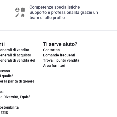
Competenze specialistiche
Supporto e professionalità grazie un
team di alto profilo
ti
Ti serve aiuto?
enerali di vendita
Contattaci
enerali di acquisto
Domande frequenti
enerali di vendita del
Trova il punto vendita
e
Area fornitori
ecesso
i qualità
er la parità di genere
o
cs
la Diversità, Equità
ostenibilità
GEEIS