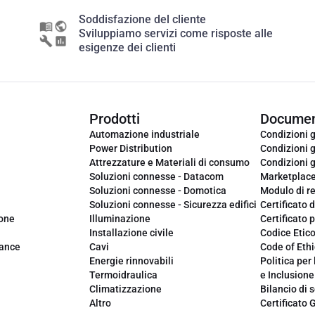
Soddisfazione del cliente
Sviluppiamo servizi come risposte alle
esigenze dei clienti
Prodotti
Documen
Automazione industriale
Condizioni g
Power Distribution
Condizioni g
Attrezzature e Materiali di consumo
Condizioni g
Soluzioni connesse - Datacom
Marketplac
Soluzioni connesse - Domotica
Modulo di r
Soluzioni connesse - Sicurezza edifici
Certificato d
ione
Illuminazione
Certificato p
Installazione civile
Codice Etic
iance
Cavi
Code of Ethi
Energie rinnovabili
Politica per 
Termoidraulica
e Inclusione
Climatizzazione
Bilancio di s
Altro
Certificato 