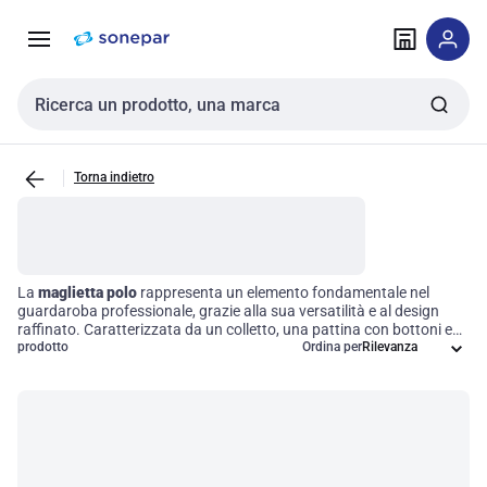
Vai alla
Vai
navigazione
alla
pagina
Cerca input
Torna indietro
La
maglietta polo
rappresenta un elemento fondamentale nel
guardaroba professionale, grazie alla sua versatilità e al design
raffinato. Caratterizzata da un colletto, una pattina con bottoni e
maniche corte, è realizzata con tessuti traspiranti che ne
prodotto
Ordina per
garantiscono il comfort in diverse situazioni, da quelle informali a
eventi semi-formali. Scegliere la giusta polo significa investire in un
capo che non solo migliora l'immagine aziendale, ma favorisce
anche l'efficienza operativa, assicurando libertà di movimento e un
aspetto curato in ogni contesto.