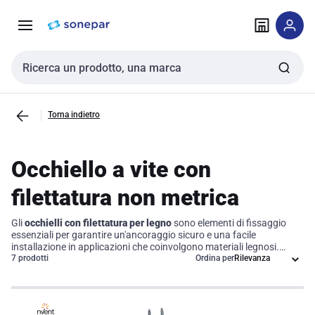
Vai alla
Vai
navigazione
alla
pagina
Cerca input
Torna indietro
Occhiello a vite con
filettatura non metrica
Gli
occhielli con filettatura per legno
sono elementi di fissaggio
essenziali per garantire un'ancoraggio sicuro e una facile
installazione in applicazioni che coinvolgono materiali legnosi.
Grazie alla loro testa ad anello, questi accessori permettono di
7 prodotti
Ordina per
collegare in modo efficiente cavi, corde e altri oggetti, ottimizzando
così le operazioni quotidiane nel settore tecnico. Scegliere gli
occhielli appropriati significa non solo migliorare la stabilità dei
progetti, ma anche aumentare la produttività grazie alla loro