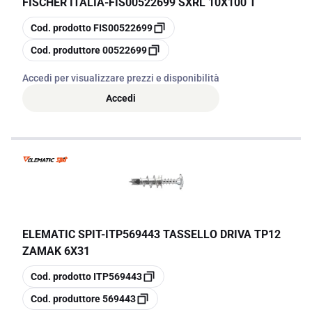
FISCHER ITALIA
-
FIS00522699 SXRL 10X100 T
copia
Cod. prodotto
FIS00522699
copia
Cod. produttore
00522699
Accedi per visualizzare prezzi e disponibilità
Accedi
ELEMATIC SPIT
-
ITP569443 TASSELLO DRIVA TP12
ZAMAK 6X31
copia
Cod. prodotto
ITP569443
copia
Cod. produttore
569443