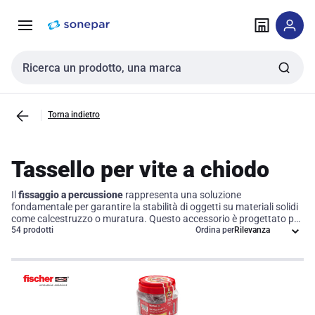
Vai alla
Vai
navigazione
alla
pagina
Cerca input
Torna indietro
Tassello per vite a chiodo
Il
fissaggio a percussione
rappresenta una soluzione
fondamentale per garantire la stabilità di oggetti su materiali solidi
come calcestruzzo o muratura. Questo accessorio è progettato per
essere inserito in un foro pre-forato, dove si espande tramite un
54 prodotti
Ordina per
colpo di martello, offrendo un ancoraggio sicuro per viti e altri
elementi di fissaggio. Utilizzato frequentemente in ambito edile e
per progetti di bricolage, il fissaggio a percussione è ideale per il
montaggio di mensole, supporti e apparecchiature, contribuendo a
ottimizzare l'efficienza operativa e garantire risultati duraturi.