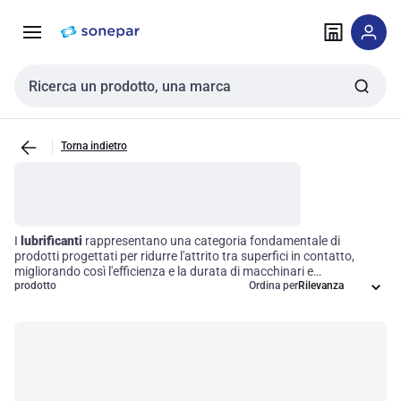
Vai alla
Vai
navigazione
alla
pagina
Cerca input
Torna indietro
I
lubrificanti
rappresentano una categoria fondamentale di
prodotti progettati per ridurre l'attrito tra superfici in contatto,
migliorando così l'efficienza e la durata di macchinari e
attrezzature. Disponibili in diverse formulazioni come oli, grassi e
prodotto
Ordina per
paste, questi prodotti sono indispensabili in una vasta gamma di
applicazioni industriali, garantendo un funzionamento fluido e
prevenendo l'usura nel tempo. Investire in lubrificanti di alta qualità
è essenziale per ottimizzare le performance operative e garantire la
sostenibilità dei processi produttivi.