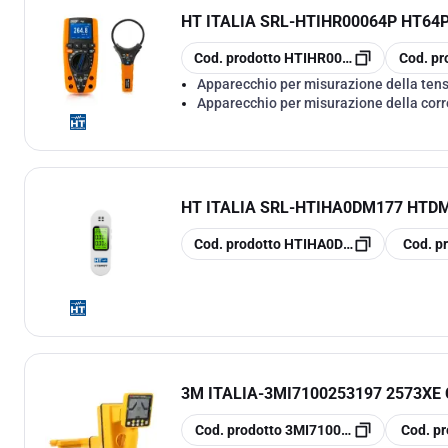
HT ITALIA SRL
-
HTIHR00064P HT64P
copia
copia
Cod. prodotto
HTIHR00064P
Cod. pr
Apparecchio per misurazione della ten
Apparecchio per misurazione della cor
HT ITALIA SRL
-
HTIHA0DM177 HTDM
copia
copia
Cod. prodotto
HTIHA0DM177
Cod. p
3M ITALIA
-
3MI7100253197 2573XE 
copia
copia
Cod. prodotto
3MI7100253197
Cod. pr