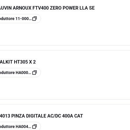
AUVIN ARNOUX FTV400 ZERO POWER LLA SE
oduttore
11-0000-364
ALKIT HT305 X 2
oduttore
HA000BIF
4013 PINZA DIGITALE AC/DC 400A CAT
oduttore
HA004013