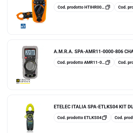
copia
copia
Cod. prodotto
HTIHR00NEPK
Cod. pr
A.M.R.A. SPA
-
AMR11-0000-806 CH
copia
copia
Cod. prodotto
AMR11-0000-806
Cod. pr
ETELEC ITALIA SPA
-
ETLKS04 KIT D
copia
copia
Cod. prodotto
ETLKS04
Cod. prod