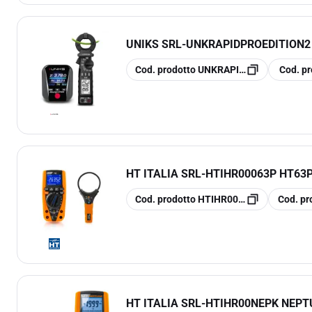
UNIKS SRL
-
UNKRAPIDPROEDITION2
copia
copia
Cod. prodotto
UNKRAPIDPROEDITION2
Cod. pr
HT ITALIA SRL
-
HTIHR00063P HT63P
copia
copia
Cod. prodotto
HTIHR00063P
Cod. pr
HT ITALIA SRL
-
HTIHR00NEPK NEPT