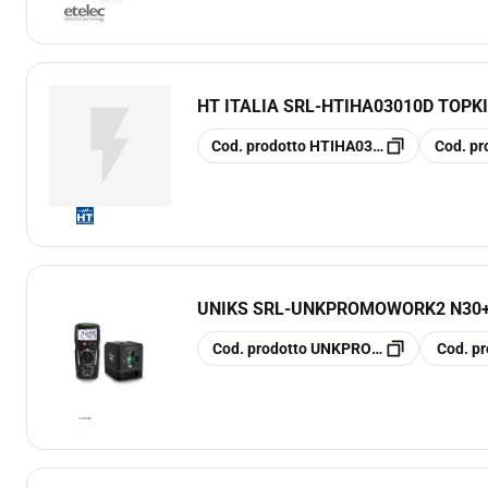
HT ITALIA SRL
-
HTIHA03010D TOPK
copia
copia
Cod. prodotto
HTIHA03010D
Cod. pr
UNIKS SRL
-
UNKPROMOWORK2 N30+
copia
copia
Cod. prodotto
UNKPROMOWORK2
Cod. pr