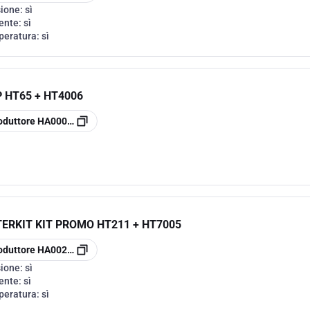
sione:
sì
rente:
sì
peratura:
sì
 HT65 + HT4006
oduttore
HA00065P
ERKIT KIT PROMO HT211 + HT7005
oduttore
HA002110
sione:
sì
rente:
sì
peratura:
sì