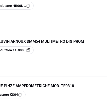
oduttore
HR00NEPK
AUVIN ARNOUX DMM54 MULTIMETRO DIG PROM
oduttore
11-0000-806
UE PINZE AMPEROMETRICHE MOD. TE0310
uttore
KS04