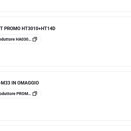
IT PROMO HT3010+HT14D
oduttore
HA03010D
M33 IN OMAGGIO
oduttore
PROMOWORK2