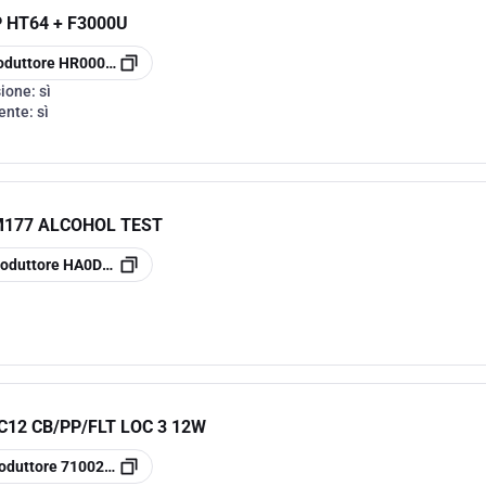
 HT64 + F3000U
oduttore
HR00064P
sione:
sì
rente:
sì
177 ALCOHOL TEST
roduttore
HA0DM177
C12 CB/PP/FLT LOC 3 12W
oduttore
7100253197