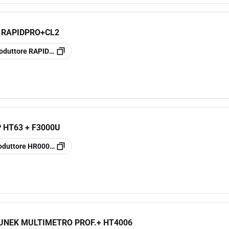
 RAPIDPRO+CL2
oduttore
RAPIDPROEDITION2
 HT63 + F3000U
oduttore
HR00063P
UNEK MULTIMETRO PROF.+ HT4006