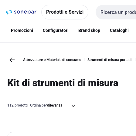
Vai alla
Vai
navigazione
alla
Prodotti e Servizi
Cerca input
pagina
Promozioni
Configuratori
Brand shop
Cataloghi
Attrezzature e Materiale di consumo
Strumenti di misura portatili
Kit di strumenti di misura
112 prodotti
Ordina per