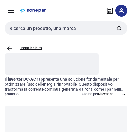
Vai alla
Vai
navigazione
alla
pagina
Cerca input
Torna indietro
Il
inverter DC-AC
rappresenta una soluzione fondamentale per
ottimizzare l'uso dell'energia rinnovabile. Questo dispositivo
trasforma la corrente continua generata da fonti come i pannelli
solari in corrente alternata, rendendola compatibile con la rete
prodotto
Ordina per
elettrica. Grazie alle sue caratteristiche tecniche avanzate, l'inverter
migliora l'efficienza operativa dei sistemi energetici, permettendo
una gestione più efficace delle risorse energetiche. Scegliere un
inverter di qualità significa investire in un futuro sostenibile e in un
utilizzo efficiente dell'energia.