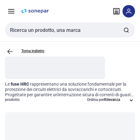
Vai alla
Vai
navigazione
alla
pagina
Cerca input
Torna indietro
Le
fuse HRC
rappresentano una soluzione fondamentale per la
protezione dei circuiti elettrici da sovraccarichi e cortocircuiti.
Progettate per garantire un'interruzione sicura di correnti di guasto
elevate, queste fuse sono particolarmente indicate per applicazioni
prodotto
Ordina per
industriali e commerciali. Grazie alla loro elevata capacità di
interruzione, contribuiscono a mantenere l'affidabilità operativa dei
sistemi elettrici, minimizzando il rischio di danni e interruzioni.
Scegliere le fuse HRC significa investire in sicurezza e efficienza per
la tua attività.