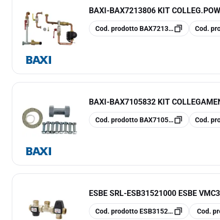
BAXI
-
BAX7213806 KIT COLLEG.POW
copia
copia
Cod. prodotto
BAX7213806
Cod. pr
BAXI
-
BAX7105832 KIT COLLEGAME
copia
copia
Cod. prodotto
BAX7105832
Cod. pr
ESBE SRL
-
ESB31521000 ESBE VMC3
copia
copia
Cod. prodotto
ESB31521000
Cod. pr