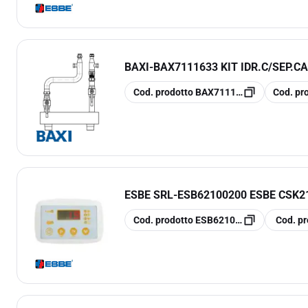
BAXI
-
BAX7111633 KIT IDR.C/SEP.C
copia
copia
Cod. prodotto
BAX7111633
Cod. pr
ESBE SRL
-
ESB62100200 ESBE CSK2
copia
copia
Cod. prodotto
ESB62100200
Cod. pr