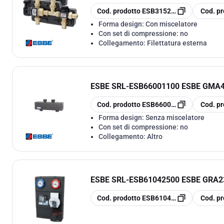
copia
copia
Cod. prodotto
ESB31525000
Cod. pr
Forma design:
Con miscelatore
Con set di compressione:
no
Collegamento:
Filettatura esterna
ESBE SRL
-
ESB66001100 ESBE GMA
copia
copia
Cod. prodotto
ESB66001100
Cod. pr
Forma design:
Senza miscelatore
Con set di compressione:
no
Collegamento:
Altro
ESBE SRL
-
ESB61042500 ESBE GRA2
copia
copia
Cod. prodotto
ESB61042500
Cod. pr