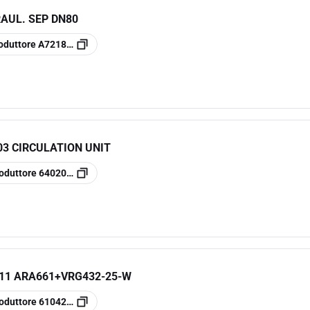
RAUL. SEP DN80
oduttore
A7218615
03 CIRCULATION UNIT
oduttore
64020100
11 ARA661+VRG432-25-W
oduttore
61042100