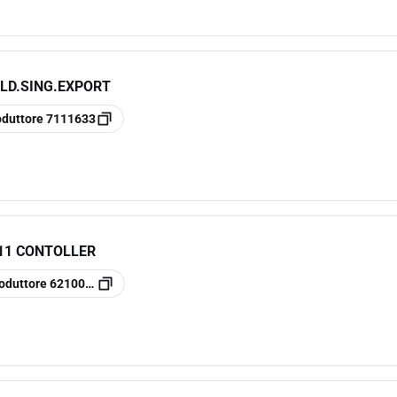
ALD.SING.EXPORT
oduttore
7111633
11 CONTOLLER
oduttore
62100200