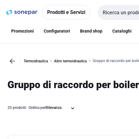
Vai alla
Vai
navigazione
alla
Prodotti e Servizi
Cerca input
pagina
Promozioni
Configuratori
Brand shop
Cataloghi
Gruppo di raccordo per boil
Termoidraulica
Altro termoidraulica
Gruppo di raccordo per boiler
33 prodotti
Ordina per