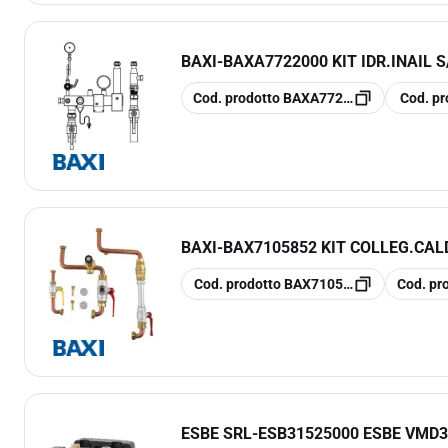
BAXI
-
BAXA7722000 KIT IDR.INAIL 
copia
copia
Cod. prodotto
BAXA7722000
Cod. pr
BAXI
-
BAX7105852 KIT COLLEG.CALD
copia
copia
Cod. prodotto
BAX7105852
Cod. pr
ESBE SRL
-
ESB31525000 ESBE VMD3