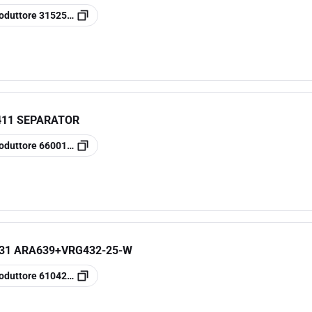
oduttore
31525000
411 SEPARATOR
oduttore
66001100
31 ARA639+VRG432-25-W
oduttore
61042500