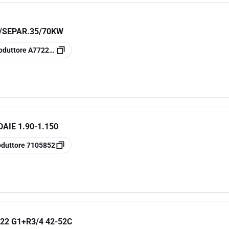
S/SEPAR.35/70KW
oduttore
A7722000
AIE 1.90-1.150
oduttore
7105852
22 G1+R3/4 42-52C