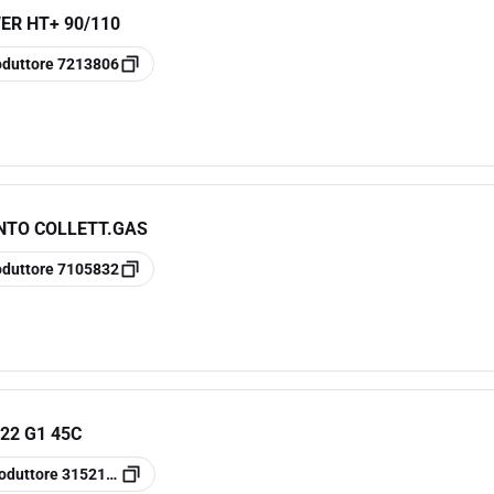
ER HT+ 90/110
oduttore
7213806
NTO COLLETT.GAS
oduttore
7105832
22 G1 45C
oduttore
31521000