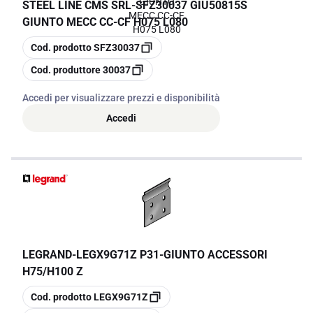
STEEL LINE CMS SRL
-
SFZ30037 GIU50815S
GIUNTO MECC CC-CF H075 L080
copia
Cod. prodotto
SFZ30037
copia
Cod. produttore
30037
Accedi per visualizzare prezzi e disponibilità
Accedi
LEGRAND
-
LEGX9G71Z P31-GIUNTO ACCESSORI
H75/H100 Z
copia
Cod. prodotto
LEGX9G71Z