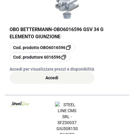
Investendo in accessori di alta qualità, si ottimizzano le
performance degli impianti, riducendo al contempo i rischi di
malfunzionamenti.
OBO BETTERMANN
-
OBO6016596 GSV 34 G
ELEMENTO GIUNZIONE
copia
Cod. prodotto
OBO6016596
copia
Cod. produttore
6016596
Accedi per visualizzare prezzi e disponibilità
Accedi