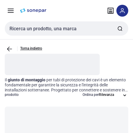
Vai alla
Vai
navigazione
alla
pagina
Cerca input
Torna indietro
Il
giunto di montaggio
per tubi di protezione dei cavi è un elemento
fondamentale per garantire la sicurezza e l'integrità delle
installazioni sotterranee. Progettato per connettere e sostenere in
modo sicuro i tubi di protezione, questo accessorio contribuisce a
prodotto
Ordina per
mantenere inalterate le prestazioni dei cavi elettrici e di
comunicazione in diversi ambienti. L'uso di questo componente non
solo facilita l'installazione, ma aumenta anche l'affidabilità
dell'intero sistema, riducendo il rischio di danni e problematiche
operative.