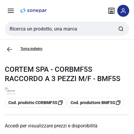
Vai alla
Vai
navigazione
alla
pagina
Cerca input
Torna indietro
CORTEM SPA - CORBMF5S
RACCORDO A 3 PEZZI M/F - BMF5S
copia
copia
Cod. prodotto CORBMF5S
Cod. produttore BMF5S
Accedi per visualizzare prezzi e disponibilità