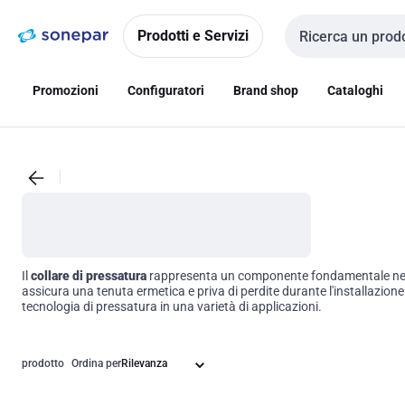
Vai alla
Vai
navigazione
alla
Prodotti e Servizi
Cerca input
pagina
Promozioni
Configuratori
Brand shop
Cataloghi
Il
collare di pressatura
rappresenta un componente fondamentale nei sis
assicura una tenuta ermetica e priva di perdite durante l'installazione.
tecnologia di pressatura in una varietà di applicazioni.
prodotto
Ordina per