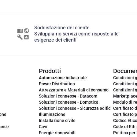
Soddisfazione del cliente
Sviluppiamo servizi come risposte alle
esigenze dei clienti
Prodotti
Documen
Automazione industriale
Condizioni g
Power Distribution
Condizioni g
Attrezzature e Materiali di consumo
Condizioni g
Soluzioni connesse - Datacom
Marketplac
Soluzioni connesse - Domotica
Modulo di r
Soluzioni connesse - Sicurezza edifici
Certificato d
ione
Illuminazione
Certificato p
Installazione civile
Codice Etic
iance
Cavi
Code of Ethi
Energie rinnovabili
Politica per 