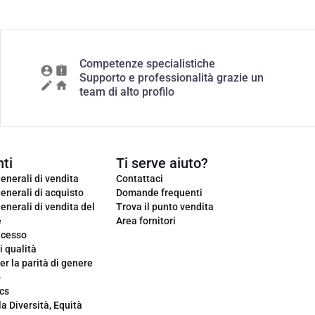
Competenze specialistiche
Supporto e professionalità grazie un
team di alto profilo
ti
Ti serve aiuto?
enerali di vendita
Contattaci
enerali di acquisto
Domande frequenti
enerali di vendita del
Trova il punto vendita
e
Area fornitori
ecesso
i qualità
er la parità di genere
o
cs
la Diversità, Equità