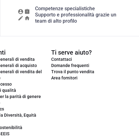
Competenze specialistiche
Supporto e professionalità grazie un
team di alto profilo
ti
Ti serve aiuto?
enerali di vendita
Contattaci
enerali di acquisto
Domande frequenti
enerali di vendita del
Trova il punto vendita
e
Area fornitori
ecesso
i qualità
er la parità di genere
o
cs
la Diversità, Equità
ostenibilità
GEEIS