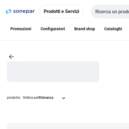
Vai alla
Vai
navigazione
alla
Prodotti e Servizi
Cerca input
pagina
Promozioni
Configuratori
Brand shop
Cataloghi
prodotto
Ordina per