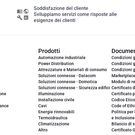
Soddisfazione del cliente
Sviluppiamo servizi come risposte alle
esigenze dei clienti
Prodotti
Documen
Automazione industriale
Condizioni g
Power Distribution
Condizioni g
Attrezzature e Materiali di consumo
Condizioni g
Soluzioni connesse - Datacom
Marketplac
Soluzioni connesse - Domotica
Modulo di r
Soluzioni connesse - Sicurezza edifici
Certificato d
ione
Illuminazione
Certificato p
Installazione civile
Codice Etic
iance
Cavi
Code of Ethi
Energie rinnovabili
Politica per 
Termoidraulica
e Inclusione
Climatizzazione
Bilancio di s
Altro
Certificato 