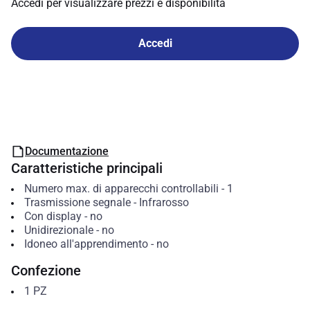
Accedi per visualizzare prezzi e disponibilità
Accedi
Documentazione
Caratteristiche principali
Numero max. di apparecchi controllabili
-
1
Trasmissione segnale
-
Infrarosso
Con display
-
no
Unidirezionale
-
no
Idoneo all'apprendimento
-
no
Confezione
1
PZ