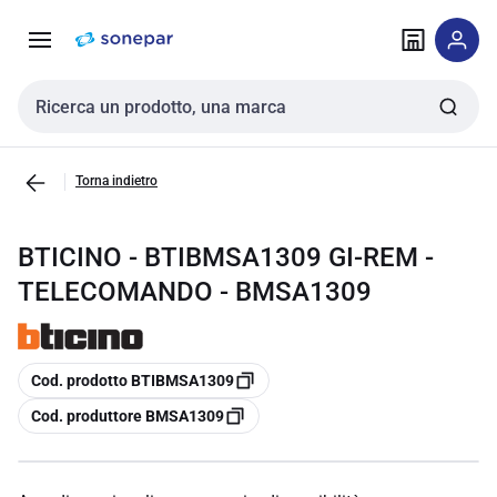
Vai alla
Vai
navigazione
alla
pagina
Cerca input
Torna indietro
BTICINO - BTIBMSA1309 GI-REM -
TELECOMANDO - BMSA1309
copia
Cod. prodotto BTIBMSA1309
copia
Cod. produttore BMSA1309