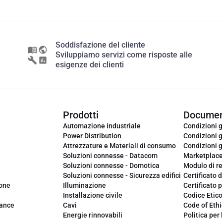
Soddisfazione del cliente
Sviluppiamo servizi come risposte alle
esigenze dei clienti
Prodotti
Documen
Automazione industriale
Condizioni g
Power Distribution
Condizioni g
Attrezzature e Materiali di consumo
Condizioni g
Soluzioni connesse - Datacom
Marketplac
Soluzioni connesse - Domotica
Modulo di r
Soluzioni connesse - Sicurezza edifici
Certificato d
ione
Illuminazione
Certificato p
Installazione civile
Codice Etic
iance
Cavi
Code of Ethi
Energie rinnovabili
Politica per 