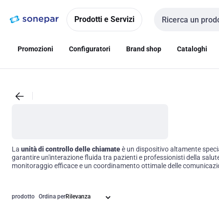
Vai alla
Vai
navigazione
alla
Prodotti e Servizi
Cerca input
pagina
Promozioni
Configuratori
Brand shop
Cataloghi
La
unità di controllo delle chiamate
è un dispositivo altamente speci
garantire un'interazione fluida tra pazienti e professionisti della salu
monitoraggio efficace e un coordinamento ottimale delle comunicazioni
prodotto
Ordina per