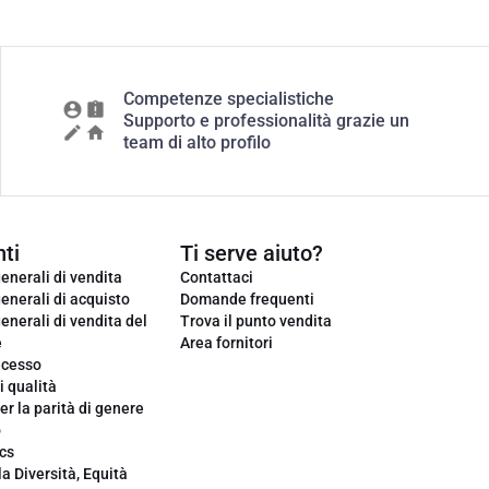
Competenze specialistiche
Supporto e professionalità grazie un
team di alto profilo
ti
Ti serve aiuto?
enerali di vendita
Contattaci
enerali di acquisto
Domande frequenti
enerali di vendita del
Trova il punto vendita
e
Area fornitori
ecesso
i qualità
er la parità di genere
o
cs
la Diversità, Equità