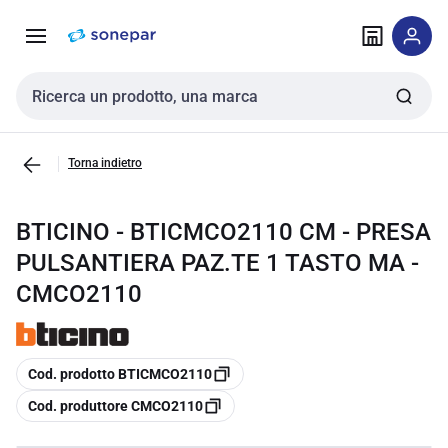
Vai alla
Vai
navigazione
alla
pagina
Cerca input
Torna indietro
BTICINO - BTICMCO2110 CM - PRESA
PULSANTIERA PAZ.TE 1 TASTO MA -
CMCO2110
copia
Cod. prodotto BTICMCO2110
copia
Cod. produttore CMCO2110