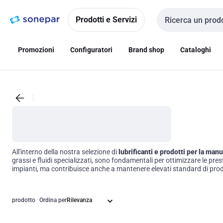
Vai alla
Vai
navigazione
alla
Prodotti e Servizi
Cerca input
pagina
Promozioni
Configuratori
Brand shop
Cataloghi
All'interno della nostra selezione di
lubrificanti e prodotti per la ma
grassi e fluidi specializzati, sono fondamentali per ottimizzare le pres
impianti, ma contribuisce anche a mantenere elevati standard di produt
prodotto
Ordina per