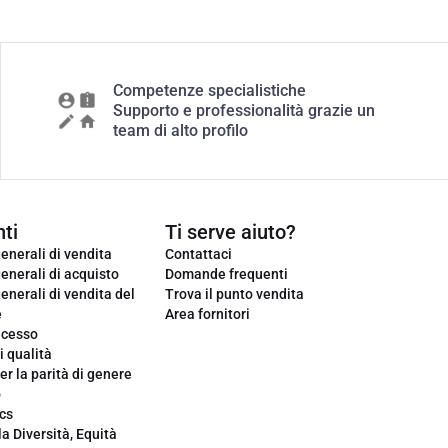
Competenze specialistiche
Supporto e professionalità grazie un
team di alto profilo
ti
Ti serve aiuto?
enerali di vendita
Contattaci
enerali di acquisto
Domande frequenti
enerali di vendita del
Trova il punto vendita
e
Area fornitori
ecesso
i qualità
er la parità di genere
o
cs
la Diversità, Equità