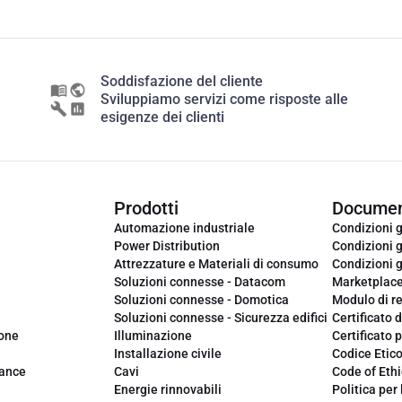
Soddisfazione del cliente
Sviluppiamo servizi come risposte alle
esigenze dei clienti
Prodotti
Documen
Automazione industriale
Condizioni g
Power Distribution
Condizioni g
Attrezzature e Materiali di consumo
Condizioni g
Soluzioni connesse - Datacom
Marketplac
Soluzioni connesse - Domotica
Modulo di r
Soluzioni connesse - Sicurezza edifici
Certificato d
ione
Illuminazione
Certificato p
Installazione civile
Codice Etic
iance
Cavi
Code of Ethi
Energie rinnovabili
Politica per 