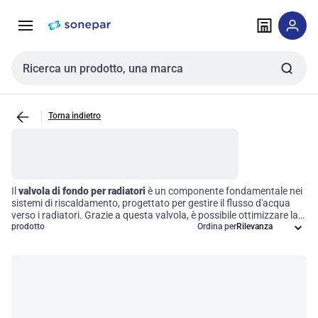
Vai alla
Vai
navigazione
alla
pagina
Cerca input
Torna indietro
Il
valvola di fondo per radiatori
è un componente fondamentale nei
sistemi di riscaldamento, progettato per gestire il flusso d'acqua
verso i radiatori. Grazie a questa valvola, è possibile ottimizzare la
regolazione della temperatura, garantendo un'efficienza operativa
prodotto
Ordina per
superiore in ambienti residenziali e commerciali. Scegliere la giusta
valvola significa investire nella qualità del comfort termico,
migliorando le prestazioni del sistema di riscaldamento e riducendo
i consumi energetici.