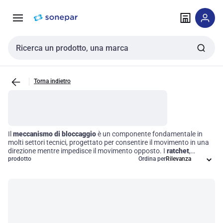
Vai alla
Vai
navigazione
alla
pagina
Cerca input
Torna indietro
Il
meccanismo di bloccaggio
è un componente fondamentale in
molti settori tecnici, progettato per consentire il movimento in una
direzione mentre impedisce il movimento opposto. I
ratchet
,
comunemente utilizzati in utensili e macchinari, sono essenziali per
prodotto
Ordina per
operazioni di serraggio e allentamento di fissaggi, garantendo così
un'efficienza operativa ottimale. Scegliere il giusto meccanismo di
bloccaggio significa migliorare la produttività e la sicurezza nelle
proprie applicazioni tecniche.