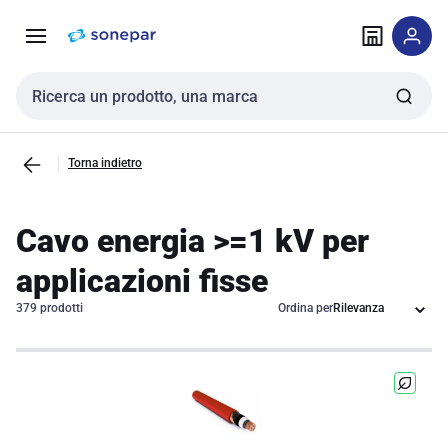
Vai alla
Vai
navigazione
alla
pagina
Cerca input
Torna indietro
Cavo energia >=1 kV per
applicazioni fisse
379 prodotti
Ordina per