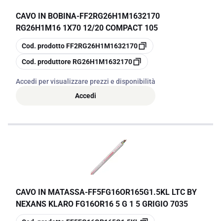
CAVO IN BOBINA
-
FF2RG26H1M1632170
RG26H1M16 1X70 12/20 COMPACT 105
copia
Cod. prodotto
FF2RG26H1M1632170
copia
Cod. produttore
RG26H1M1632170
Accedi per visualizzare prezzi e disponibilità
Accedi
CAVO IN MATASSA
-
FF5FG16OR165G1.5KL LTC BY
NEXANS KLARO FG16OR16 5 G 1 5 GRIGIO 7035
copia