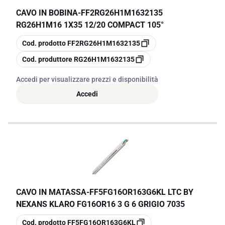
CAVO IN BOBINA
-
FF2RG26H1M1632135
RG26H1M16 1X35 12/20 COMPACT 105°
copia
Cod. prodotto
FF2RG26H1M1632135
copia
Cod. produttore
RG26H1M1632135
Accedi per visualizzare prezzi e disponibilità
Accedi
CAVO IN MATASSA
-
FF5FG16OR163G6KL LTC BY
NEXANS KLARO FG16OR16 3 G 6 GRIGIO 7035
copia
Cod. prodotto
FF5FG16OR163G6KL