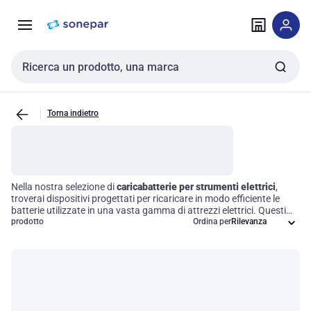
Vai alla
Vai
navigazione
alla
pagina
Cerca input
Torna indietro
Nella nostra selezione di
caricabatterie per strumenti elettrici
,
troverai dispositivi progettati per ricaricare in modo efficiente le
batterie utilizzate in una vasta gamma di attrezzi elettrici. Questi
caricabatterie sono fondamentali per garantire che le batterie
prodotto
Ordina per
ricaricabili dei tuoi utensili mantengano la loro funzionalità e durata
nel tempo. Investire in un caricabatterie di qualità non solo
ottimizza le prestazioni degli strumenti, ma contribuisce anche a
un'efficienza operativa superiore, riducendo i tempi di inattività e
aumentando la produttività.