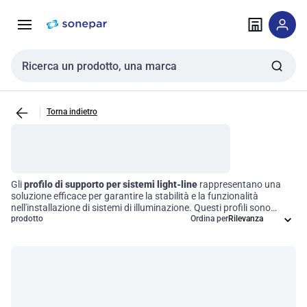
Vai alla
Vai
navigazione
alla
pagina
Cerca input
Torna indietro
Gli
profilo di supporto per sistemi light-line
rappresentano una
soluzione efficace per garantire la stabilità e la funzionalità
nell'installazione di sistemi di illuminazione. Questi profili sono
progettati per offrire un supporto strutturale ottimale, facilitando
prodotto
Ordina per
l'integrazione e l'installazione di sistemi di illuminazione in diverse
applicazioni. Scegliere i giusti accessori significa migliorare
l'efficienza operativa e garantire risultati di alta qualità nel design
dell'illuminazione.