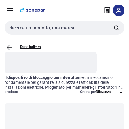
Vai alla
Vai
navigazione
alla
pagina
Cerca input
Torna indietro
Il
dispositivo di bloccaggio per interruttori
è un meccanismo
fondamentale per garantire la sicurezza e l'affidabilità delle
installazioni elettriche. Progettato per mantenere gli interruttori in
una posizione fissa, questo strumento previene attivazioni
prodotto
Ordina per
accidentali e accessi non autorizzati. Utilizzare un dispositivo di
bloccaggio consente non solo di proteggere i circuiti, ma anche di
ottimizzare l'efficienza operativa, assicurando che gli interruttori
rimangano bloccati nella posizione desiderata, sia essa accesa o
spenta, quando necessario.