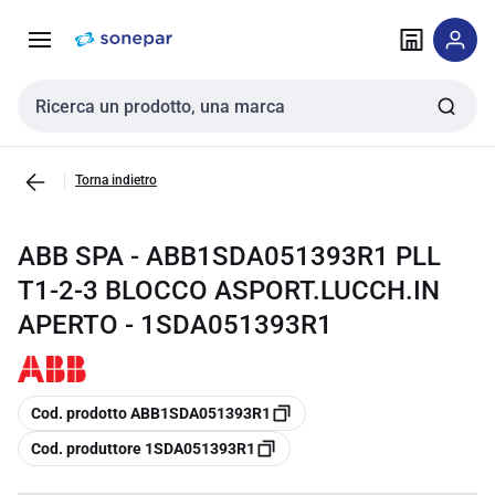
Vai alla
Vai
navigazione
alla
pagina
Cerca input
Torna indietro
ABB SPA - ABB1SDA051393R1 PLL
T1-2-3 BLOCCO ASPORT.LUCCH.IN
APERTO - 1SDA051393R1
copia
Cod. prodotto ABB1SDA051393R1
copia
Cod. produttore 1SDA051393R1