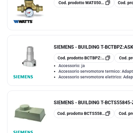
copia
copia
Cod. prodotto
WAT0502625
Cod. pr
SIEMENS - BUILDING T
-
BCTBPZ:ASK
copia
copia
Cod. prodotto
BCTBPZ:ASK30
Cod. pr
Accessorio:
ja
Accessorio servomotore termico:
Adapt
Accessorio servomotore elettrico:
Adap
SIEMENS - BUILDING T
-
BCTS55845-Z
copia
copia
Cod. prodotto
BCTS55845-Z109
Cod. pr