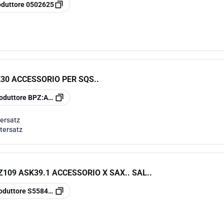
oduttore
0502625
30 ACCESSORIO PER SQS..
oduttore
BPZ:ASK30
ersatz
tersatz
109 ASK39.1 ACCESSORIO X SAX.. SAL..
oduttore
S55845-Z109