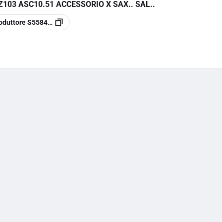
103 ASC10.51 ACCESSORIO X SAX.. SAL..
oduttore
S55845-Z103