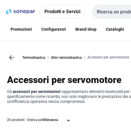
Vai alla
Vai
navigazione
alla
Prodotti e Servizi
Cerca input
pagina
Promozioni
Configuratori
Brand shop
Cataloghi
Accessori per servomotore
Termoidraulica
Altro termoidraulica
Accessori per servomotore
Gli
accessori per servomotori
rappresentano elementi essenziali per 
specificamente come ricambi, non solo migliorano le prestazioni dei se
un'efficienza operativa senza compromessi.
26 prodotti
Ordina per