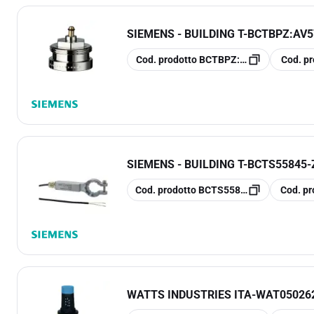
SIEMENS - BUILDING T
-
BCTBPZ:AV5
copia
copia
Cod. prodotto
BCTBPZ:AV57
Cod. pr
SIEMENS - BUILDING T
-
BCTS55845-
copia
copia
Cod. prodotto
BCTS55845-Z108
Cod. pr
WATTS INDUSTRIES ITA
-
WAT050262