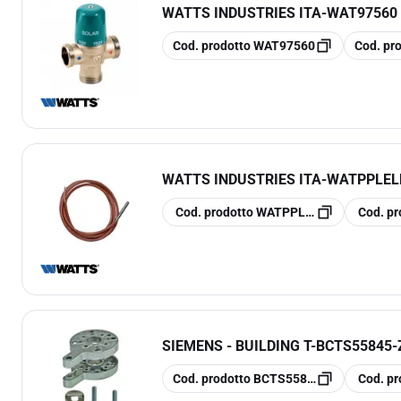
WATTS INDUSTRIES ITA
-
WAT97560
copia
copia
Cod. prodotto
WAT97560
Cod. pr
WATTS INDUSTRIES ITA
-
WATPPLELE
copia
copia
Cod. prodotto
WATPPLELE00061
Cod. pr
SIEMENS - BUILDING T
-
BCTS55845-
copia
copia
Cod. prodotto
BCTS55845-Z102
Cod. pr