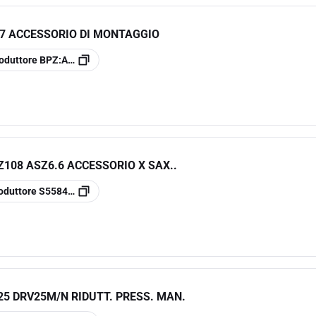
7 ACCESSORIO DI MONTAGGIO
oduttore
BPZ:AV57
Z108 ASZ6.6 ACCESSORIO X SAX..
oduttore
S55845-Z108
5 DRV25M/N RIDUTT. PRESS. MAN.