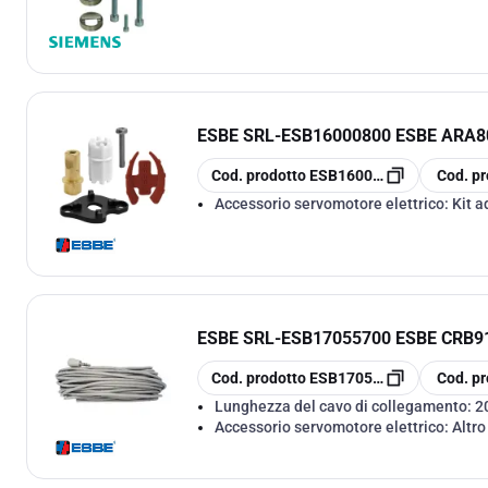
ESBE SRL
-
ESB16000800 ESBE ARA
copia
copia
Cod. prodotto
ESB16000800
Cod. pr
Accessorio servomotore elettrico:
Kit a
ESBE SRL
-
ESB17055700 ESBE CRB
copia
copia
Cod. prodotto
ESB17055700
Cod. pr
Lunghezza del cavo di collegamento:
2
Accessorio servomotore elettrico:
Altro