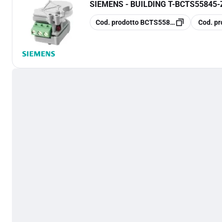
SIEMENS - BUILDING T
-
BCTS55845-Z
copia
copia
Cod. prodotto
BCTS55845-Z103
Cod. pr