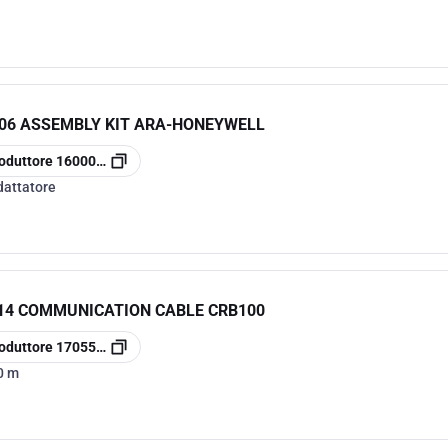
806 ASSEMBLY KIT ARA-HONEYWELL
oduttore
16000800
dattatore
914 COMMUNICATION CABLE CRB100
oduttore
17055700
0 m