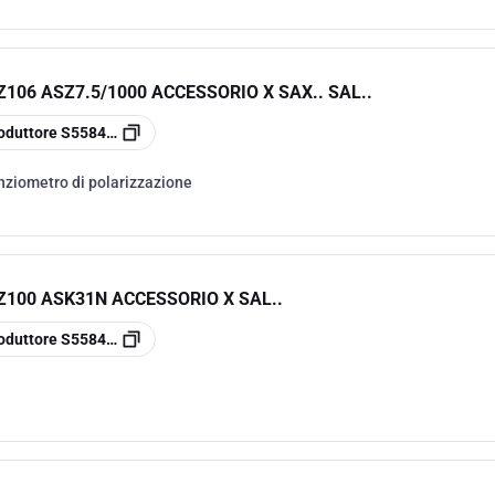
106 ASZ7.5/1000 ACCESSORIO X SAX.. SAL..
oduttore
S55845-Z106
nziometro di polarizzazione
Z100 ASK31N ACCESSORIO X SAL..
oduttore
S55845-Z100