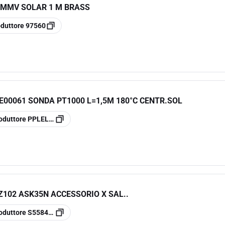
 MMV SOLAR 1 M BRASS
oduttore
97560
00061 SONDA PT1000 L=1,5M 180°C CENTR.SOL
oduttore
PPLELE00061
Z102 ASK35N ACCESSORIO X SAL..
oduttore
S55845-Z102