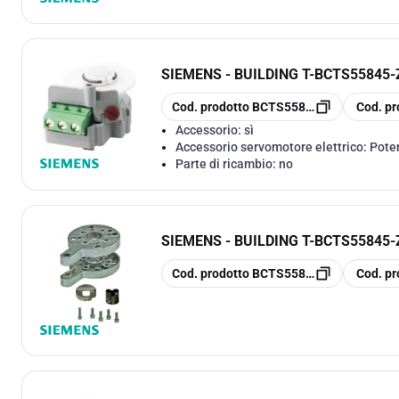
SIEMENS - BUILDING T
-
BCTS55845-Z
copia
copia
Cod. prodotto
BCTS55845-Z106
Cod. pr
Accessorio:
sì
Accessorio servomotore elettrico:
Pote
Parte di ricambio:
no
SIEMENS - BUILDING T
-
BCTS55845-
copia
copia
Cod. prodotto
BCTS55845-Z100
Cod. pr