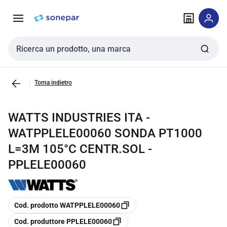
Vai alla
Vai
navigazione
alla
pagina
Cerca input
Torna indietro
WATTS INDUSTRIES ITA -
WATPPLELE00060 SONDA PT1000
L=3M 105°C CENTR.SOL -
PPLELE00060
copia
Cod. prodotto WATPPLELE00060
copia
Cod. produttore PPLELE00060