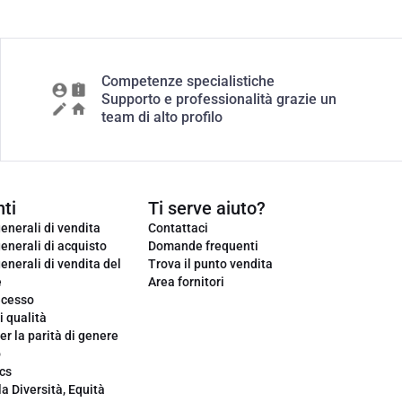
Competenze specialistiche
Supporto e professionalità grazie un
team di alto profilo
ti
Ti serve aiuto?
enerali di vendita
Contattaci
enerali di acquisto
Domande frequenti
enerali di vendita del
Trova il punto vendita
e
Area fornitori
ecesso
i qualità
er la parità di genere
o
cs
la Diversità, Equità