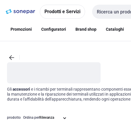
Vai alla
Vai
navigazione
alla
Prodotti e Servizi
Cerca input
pagina
Promozioni
Configuratori
Brand shop
Cataloghi
Gli
accessori
e i ricambi per terminali rappresentano componenti essenz
la manutenzione e la riparazione dei terminali utilizzati in applicazio
durata e l'affidabilità dell'apparecchiatura, rendendo ogni operazione p
prodotto
Ordina per