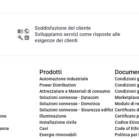
Soddisfazione del cliente
Sviluppiamo servizi come risposte alle
esigenze dei clienti
Prodotti
Documen
Automazione industriale
Condizioni g
Power Distribution
Condizioni g
Attrezzature e Materiali di consumo
Condizioni g
Soluzioni connesse - Datacom
Marketplac
Soluzioni connesse - Domotica
Modulo di r
Soluzioni connesse - Sicurezza edifici
Certificato d
ione
Illuminazione
Certificato p
Installazione civile
Codice Etic
iance
Cavi
Code of Ethi
Energie rinnovabili
Politica per 