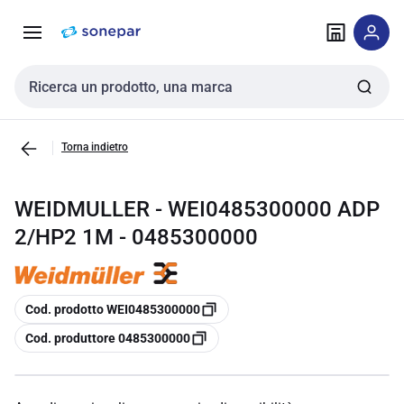
Vai alla
Vai
navigazione
alla
pagina
Cerca input
Torna indietro
WEIDMULLER - WEI0485300000 ADP
2/HP2 1M - 0485300000
copia
Cod. prodotto WEI0485300000
copia
Cod. produttore 0485300000