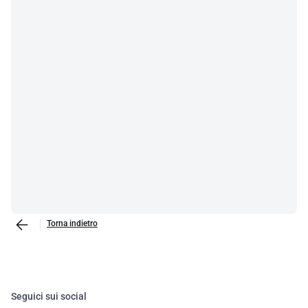
L'utilizzo di componenti di alta qualità nei vostri impianti
fotovoltaici non solo migliora l'efficienza e la durata dei sistemi, ma
contribuisce anche a ridurre l'impatto ambientale della produzione
di energia. Mantenendo un occhio di riguardo per le nuove
tecnologie, potrete offrire soluzioni sempre più innovative e
sostenibili ai vostri clienti.
Torna indietro
Seguici sui social