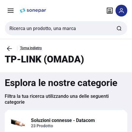
Vai alla
Vai
navigazione
alla
pagina
Cerca input
Torna indietro
TP-LINK (OMADA)
Esplora le nostre categorie
Filtra la tua ricerca utilizzando una delle seguenti
categorie
Soluzioni connesse - Datacom
23 Prodotto