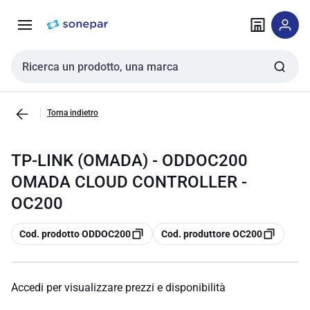
Vai alla
Vai
navigazione
alla
pagina
Cerca input
Torna indietro
TP-LINK (OMADA) - ODDOC200
OMADA CLOUD CONTROLLER -
OC200
copia
copia
Cod. prodotto ODDOC200
Cod. produttore OC200
Accedi per visualizzare prezzi e disponibilità