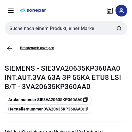
Zur
Zum
Navigation
Inhalt
springen
springen
Sucheingabe
Breadcrumb anzeigen
SIEMENS - SIE3VA20635KP360AA0
INT.AUT.3VA 63A 3P 55KA ETU8 LSI
B/T - 3VA20635KP360AA0
Kopieren
Artikelnummer SIE3VA20635KP360AA0
Kopieren
Herstellernummer 3VA20635KP360AA0
Melden Sie sich an, um Preise und Verfügbarkeit