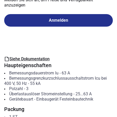
anzuzeigen
Anmelden
Siehe Dokumentation
Haupteigenschaften
Bemessungsdauerstrom Iu
-
63
A
Bemessungsgrenzkurzschlussausschaltstrom Icu bei
400 V, 50 Hz
-
55
kA
Polzahl
-
3
Überlastauslöser Stromeinstellung
-
25...63
A
Gerätebauart
-
Einbaugerät Festeinbautechnik
Packung
1
ST