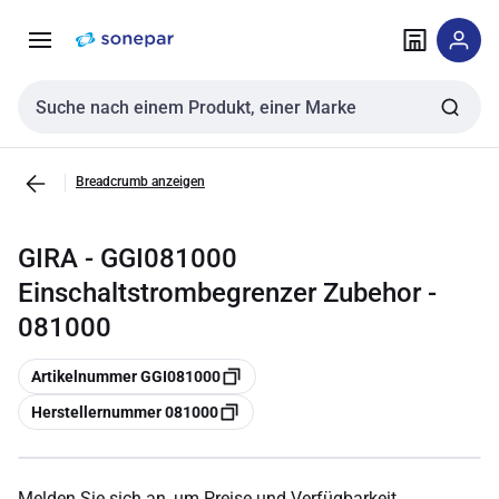
Zur
Zum
Navigation
Inhalt
springen
springen
Sucheingabe
Breadcrumb anzeigen
GIRA - GGI081000
Einschaltstrombegrenzer Zubehor -
081000
Kopieren
Artikelnummer GGI081000
Kopieren
Herstellernummer 081000
Melden Sie sich an, um Preise und Verfügbarkeit