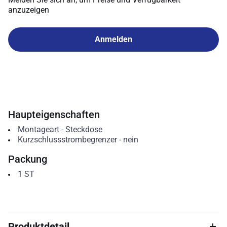
anzuzeigen
Anmelden
Haupteigenschaften
Montageart
-
Steckdose
Kurzschlussstrombegrenzer
-
nein
Packung
1
ST
Produktdetail