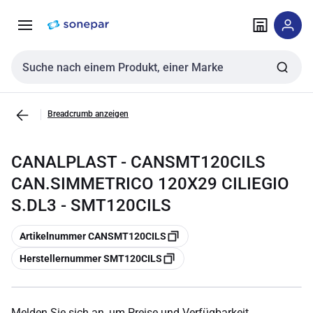
Zur
Zum
Navigation
Inhalt
springen
springen
Sucheingabe
Breadcrumb anzeigen
CANALPLAST - CANSMT120CILS
CAN.SIMMETRICO 120X29 CILIEGIO
S.DL3 - SMT120CILS
Kopieren
Artikelnummer CANSMT120CILS
Kopieren
Herstellernummer SMT120CILS
Melden Sie sich an, um Preise und Verfügbarkeit