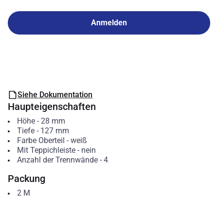
Anmelden
Siehe Dokumentation
Haupteigenschaften
Höhe
-
28
mm
Tiefe
-
127
mm
Farbe Oberteil
-
weiß
Mit Teppichleiste
-
nein
Anzahl der Trennwände
-
4
Packung
2
M