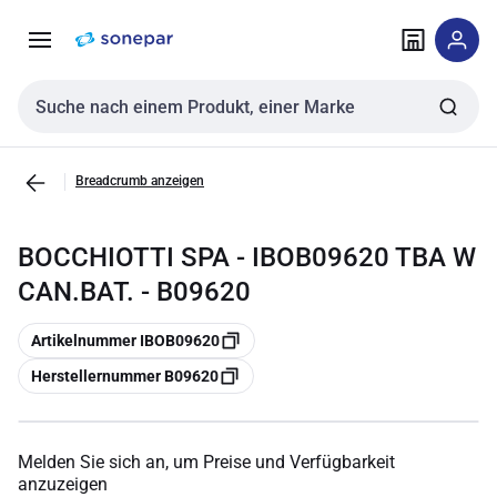
Zur
Zum
Navigation
Inhalt
springen
springen
Sucheingabe
Breadcrumb anzeigen
BOCCHIOTTI SPA - IBOB09620 TBA W
CAN.BAT. - B09620
Kopieren
Artikelnummer IBOB09620
Kopieren
Herstellernummer B09620
Melden Sie sich an, um Preise und Verfügbarkeit
anzuzeigen