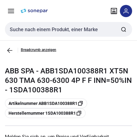
Zur
Zum
Navigation
Inhalt
springen
springen
Sucheingabe
Breadcrumb anzeigen
ABB SPA - ABB1SDA100388R1 XT5N
630 TMA 630-6300 4P F F INN=50%IN
- 1SDA100388R1
Kopieren
Artikelnummer ABB1SDA100388R1
Kopieren
Herstellernummer 1SDA100388R1
Melden Sie sich an, um Preise und Verfügbarkeit