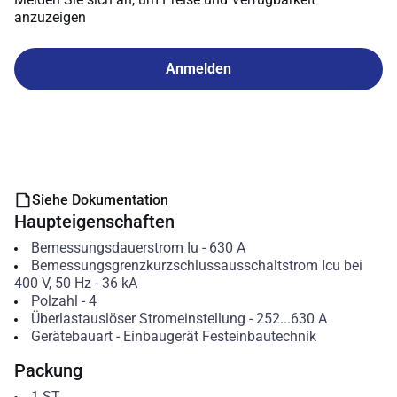
anzuzeigen
Anmelden
Siehe Dokumentation
Haupteigenschaften
Bemessungsdauerstrom Iu
-
630
A
Bemessungsgrenzkurzschlussausschaltstrom Icu bei
400 V, 50 Hz
-
36
kA
Polzahl
-
4
Überlastauslöser Stromeinstellung
-
252...630
A
Gerätebauart
-
Einbaugerät Festeinbautechnik
Packung
1
ST