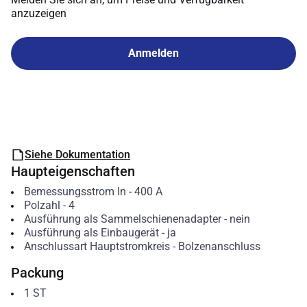
anzuzeigen
Anmelden
Siehe Dokumentation
Haupteigenschaften
Bemessungsstrom In
-
400
A
Polzahl
-
4
Ausführung als Sammelschienenadapter
-
nein
Ausführung als Einbaugerät
-
ja
Anschlussart Hauptstromkreis
-
Bolzenanschluss
Packung
1
ST