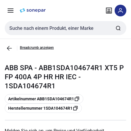
Zur
Zum
Navigation
Inhalt
springen
springen
Sucheingabe
Breadcrumb anzeigen
ABB SPA - ABB1SDA104674R1 XT5 P
FP 400A 4P HR HR IEC -
1SDA104674R1
Kopieren
Artikelnummer ABB1SDA104674R1
Kopieren
Herstellernummer 1SDA104674R1
Melden Sie sich an, um Preise und Verfügbarkeit