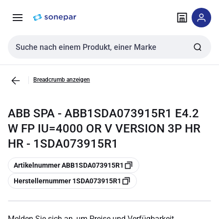
Zur
Zum
Navigation
Inhalt
springen
springen
Sucheingabe
Breadcrumb anzeigen
ABB SPA - ABB1SDA073915R1 E4.2
W FP IU=4000 OR V VERSION 3P HR
HR - 1SDA073915R1
Kopieren
Artikelnummer ABB1SDA073915R1
Kopieren
Herstellernummer 1SDA073915R1
Melden Sie sich an, um Preise und Verfügbarkeit