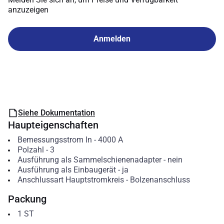
anzuzeigen
Anmelden
Siehe Dokumentation
Haupteigenschaften
Bemessungsstrom In
-
4000
A
Polzahl
-
3
Ausführung als Sammelschienenadapter
-
nein
Ausführung als Einbaugerät
-
ja
Anschlussart Hauptstromkreis
-
Bolzenanschluss
Packung
1
ST