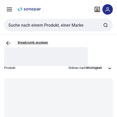
Zur
Zum
Navigation
Inhalt
springen
springen
Sucheingabe
Breadcrumb anzeigen
Produkt
Ordnen nach