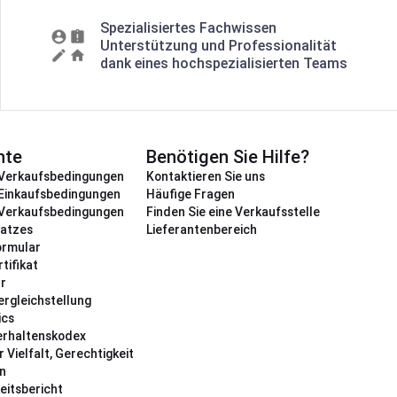
Spezialisiertes Fachwissen
Unterstützung und Professionalität
dank eines hochspezialisierten Teams
nte
Benötigen Sie Hilfe?
 Verkaufsbedingungen
Kontaktieren Sie uns
 Einkaufsbedingungen
Häufige Fragen
 Verkaufsbedingungen
Finden Sie eine Verkaufsstelle
latzes
Lieferantenbereich
ormular
tifikat
ür
rgleichstellung
ics
erhaltenskodex
ür Vielfalt, Gerechtigkeit
on
eitsbericht