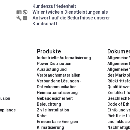
Kundenzufriedenheit
Wir entwickeln Dienstleistungen als
Antwort auf die Bedürfnisse unserer
Kundschaft
Produkte
Dokume
Industrielle Automatisierung
Allgemeine
Power Distribution
Allgemeine
Ausrüstung und
Allgemeine
Verbrauchsmaterialien
des Marktp
Verbundene Lösungen -
Rücktrittsf
Datenkommunikation
Qualitätszer
Heimautomatisierung
Zertifikat f
lusion
Gebäudesicherheit
Geschlechte
Beleuchtung
Code of Eth
mpliance
Zivile Installation
Ethik-und v
Kabel
Richtlinie f
Erneuerbare Energien
und Inklusi
Klimatisierung
Nachhaltigk