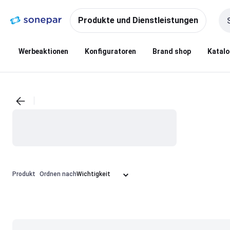
Zur
Zum
Navigation
Inhalt
Produkte und Dienstleistungen
Su
springen
springen
Werbeaktionen
Konfiguratoren
Brand shop
Katal
Produkt
Ordnen nach